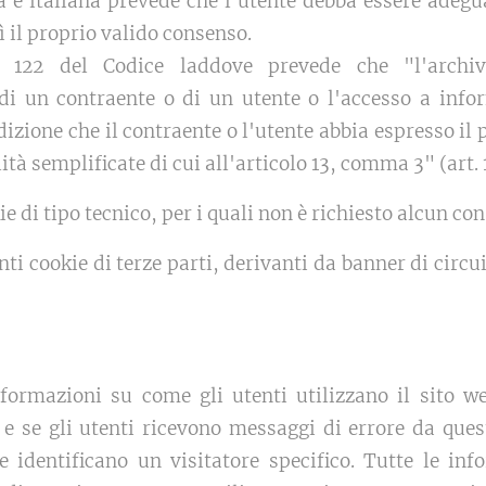
a e italiana prevede che l'utente debba essere adeg
ì il proprio valido consenso.
t. 122 del Codice laddove prevede che "l'archiv
di un contraente o di un utente o l'accesso a info
izione che il contraente o l'utente abbia espresso il
tà semplificate di cui all'articolo 13, comma 3" (art.
e di tipo tecnico, per i quali non è richiesto alcun co
ti cookie di terze parti, derivanti da banner di circuit
formazioni su come gli utenti utilizzano il sito 
 e se gli utenti ricevono messaggi di errore da ques
 identificano un visitatore specifico. Tutte le inf