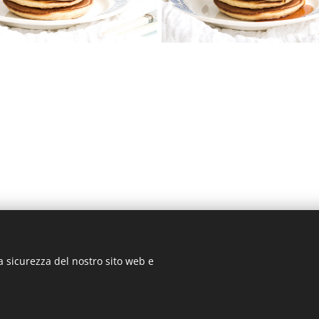
a sicurezza del nostro sito web e
P.IVA 01234870077