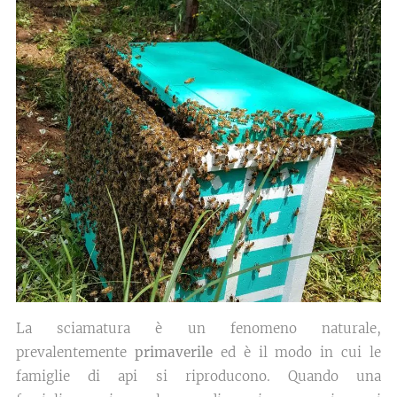
La sciamatura è un fenomeno naturale,
prevalentemente
primaverile
ed è il modo in cui le
famiglie di api si riproducono. Quando una