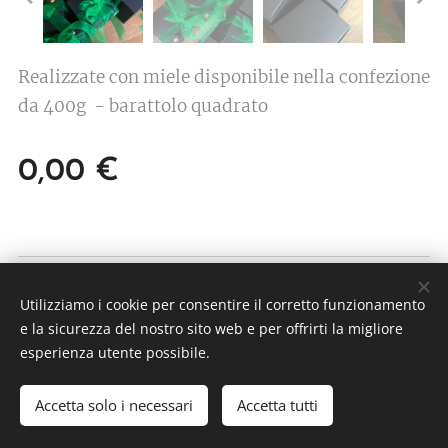
Realizzate con miele disponibile nella confezione
da 400g - barattolo quadrato
0,00
€
© 2026 ARNApi di Claudio Champurney
Utilizziamo i cookie per consentire il corretto funzionamento
Frazione Echallogne 1 - 11020 Arnad (AO) P.IVA
e la sicurezza del nostro sito web e per offrirti la migliore
01234870077
esperienza utente possibile.
Cookies
Accetta solo i necessari
Accetta tutti