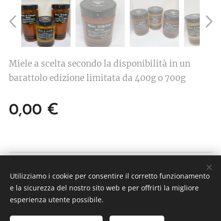
Miele a scelta secondo la disponibilità in un
barattolo edizione limitata da 400g o 700g
0,00
€
© 2026 ARNApi di Claudio Champurney
Utilizziamo i cookie per consentire il corretto funzionamento
Frazione Echallogne 1 - 11020 Arnad (AO) P.IVA
e la sicurezza del nostro sito web e per offrirti la migliore
01234870077
esperienza utente possibile.
Cookies