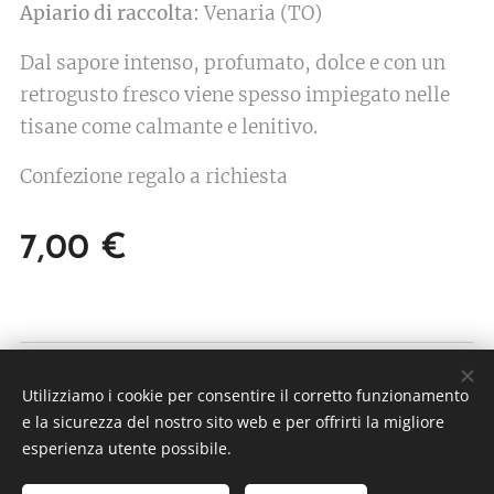
Apiario di raccolta:
Venaria (TO)
Dal sapore intenso, profumato, dolce e con un
retrogusto fresco viene spesso impiegato nelle
tisane come calmante e lenitivo.
Confezione regalo a richiesta
7,00
€
© 2026 ARNApi di Claudio Champurney
Utilizziamo i cookie per consentire il corretto funzionamento
Frazione Echallogne 1 - 11020 Arnad (AO) P.IVA
e la sicurezza del nostro sito web e per offrirti la migliore
01234870077
esperienza utente possibile.
Cookies