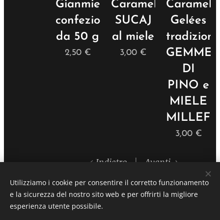
Gianmielotti®
Caramelle
Caramell
confezione
SUCAJ
Gelées
da 50 g
al miele
tradiziona
GEMME
2,50
€
3,00
€
DI
PINO e
MIELE
MILLEFI
3,00
€
Indietro
Avanti
Utilizziamo i cookie per consentire il corretto funzionamento
e la sicurezza del nostro sito web e per offrirti la migliore
esperienza utente possibile.
© 2026 ARNApi di Claudio Champurney