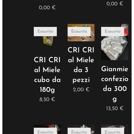
0,00
€
0,00
€
Esaurito
Esaurito
Esaurito
CRI CRI
CRI CRI
al Miele
Gianmielo
al Miele
da 3
confezion
cubo da
pezzi
da 300
180g
2,00
€
g
8,50
€
13,50
€
Esaurito
Esaurito
Esaurito