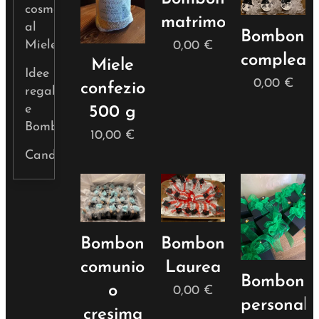
cosmetica
matrimonio
al
Bombonie
Miele
0,00
€
complean
Miele
Idee
0,00
€
confezionato
regalo
e
500 g
Bomboniere
10,00
€
Candele
Bomboniere
Bomboniere
comunione
Laurea
Bombonie
o
0,00
€
personali
cresima