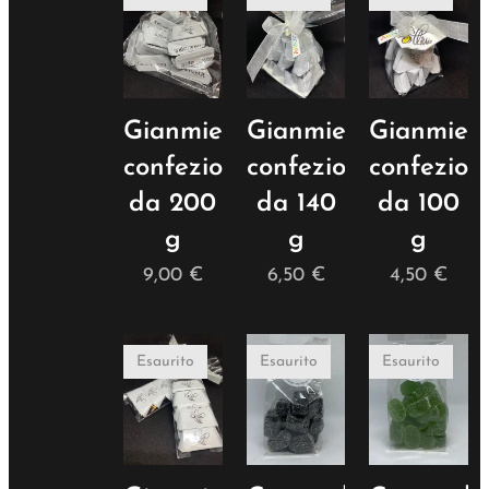
Gianmielotti®
Gianmielotti®
Gianmielo
confezione
confezione
confezion
da 200
da 140
da 100
g
g
g
9,00
€
6,50
€
4,50
€
Esaurito
Esaurito
Esaurito